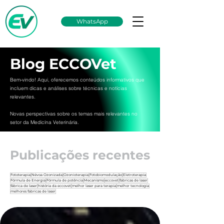
WhatsApp
Blog ECCOVet
Bem-vindo! Aqui, oferecemos conteúdos informativos que
incluem dicas e análises sobre técnicas e notícias
relevantes.
Novas perspectivas sobre os temas mais relevantes no
setor da Medicína Veterinária.
Publicações recentes
Fototerapia
Névoa Ozonizada
Ozonioterapia
Fotobiomodulação
Eletroterapia
Fórmula de Energia
Fórmula de potência
Mecanismo
eccovet
fabricas de laser
fábrica de laser
história da eccovet
melhor laser para terapia
melhor tecnologia
melhores fabricas de laser