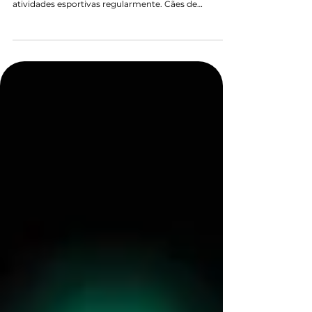
Animais atletas estão submetidos a demandas físicas
muito superiores às de animais que não praticam
atividades esportivas regularmente. Cães de
competição, cavalos atletas, animais de trabalho e
outros pacientes submetidos a exercícios intensos
precisam lidar com esforços musculares repetitivos,
sobrecarga articular, microlesões teciduais e
períodos de recuperação que podem influenciar
diretamente o desempenho esportivo. Nesse
contexto, a medicina veterinária esportiva tem ev