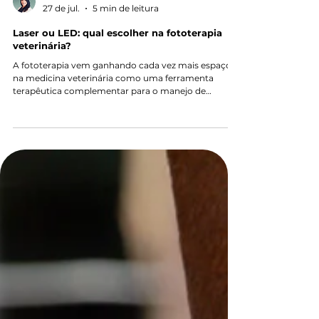
Indna Ribeiro Simeão Zenerato
27 de jul.
5 min de leitura
Laser ou LED: qual escolher na fototerapia
veterinária?
A fototerapia vem ganhando cada vez mais espaço
na medicina veterinária como uma ferramenta
terapêutica complementar para o manejo de
diferentes condições clínicas. Entre as tecnologias
mais utilizadas estão o LASER e o LED, recursos que
podem atuar por meio da fotobiomodulação e
estimular respostas celulares importantes para a
recuperação dos tecidos. Mas, afinal, qual é a melhor
opção: LASER ou LED? A resposta depende de
diversos fatores, como o objetivo terapêutico, a prof