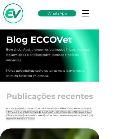
WhatsApp
Blog ECCOVet
Bem-vindo! Aqui, oferecemos conteúdos informativos que
incluem dicas e análises sobre técnicas e notícias
relevantes.
Novas perspectivas sobre os temas mais relevantes no
setor da Medicína Veterinária.
Publicações recentes
Fototerapia
Névoa Ozonizada
Ozonioterapia
Fotobiomodulação
Eletroterapia
Fórmula de Energia
Fórmula de potência
Mecanismo
eccovet
fabricas de laser
fábrica de laser
história da eccovet
melhor laser para terapia
melhor tecnologia
melhores fabricas de laser