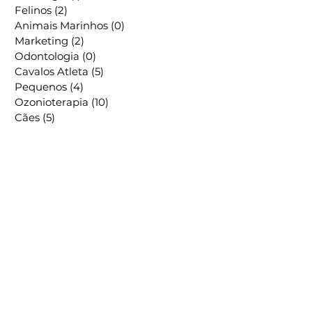
Animais Exóticos
(2)
2 posts
Oncologia
(1)
1 post
Felinos
(2)
2 posts
Animais Marinhos
(0)
0 post
Marketing
(2)
2 posts
Odontologia
(0)
0 post
Cavalos Atleta
(5)
5 posts
Pequenos
(4)
4 posts
Ozonioterapia
(10)
10 posts
Cães
(5)
5 posts