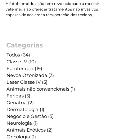
Utilizar e Quais os Benefícios da
Fotobiomodulação?
A fotobiomodulação tem revolucionado a medicina
veterinária ao oferecer tratamentos não invasivos
capazes de acelerar a recuperação dos tecidos,
controlar a inflamação e proporcionar analgesia.
Entre os diferentes comprimentos de onda
utilizados, o LED verde vem despertando interesse
devido aos seus efeitos específicos sobre a
microcirculação, processos inflamatórios e
Categorias
modulação celular. Mas afinal, quando utilizar o LED
verde na medicina veterinária? Neste artigo, vamos
Todos
(64)
64 posts
expl
Classe IV
(10)
10 posts
Fototerapia
(19)
19 posts
Névoa Ozonizada
(3)
3 posts
Laser Classe IV
(5)
5 posts
Animais não convencionais
(1)
1 post
Feridas
(5)
5 posts
Geriatria
(2)
2 posts
Dermatologia
(1)
1 post
Negócio e Gestão
(5)
5 posts
Neurologia
(1)
1 post