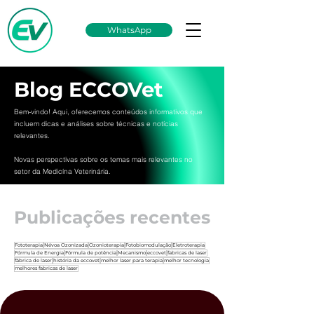
WhatsApp
Blog ECCOVet
Bem-vindo! Aqui, oferecemos conteúdos informativos que
incluem dicas e análises sobre técnicas e notícias
relevantes.
Novas perspectivas sobre os temas mais relevantes no
setor da Medicína Veterinária.
Publicações recentes
Fototerapia
Névoa Ozonizada
Ozonioterapia
Fotobiomodulação
Eletroterapia
Fórmula de Energia
Fórmula de potência
Mecanismo
eccovet
fabricas de laser
fábrica de laser
história da eccovet
melhor laser para terapia
melhor tecnologia
melhores fabricas de laser