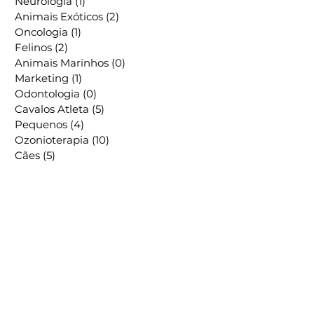
Dermatologia
(1)
1 post
Negócio e Gestão
(5)
5 posts
Neurologia
(1)
1 post
Animais Exóticos
(2)
2 posts
Oncologia
(1)
1 post
Felinos
(2)
2 posts
Animais Marinhos
(0)
0 post
Marketing
(1)
1 post
Odontologia
(0)
0 post
Cavalos Atleta
(5)
5 posts
Pequenos
(4)
4 posts
Ozonioterapia
(10)
10 posts
Cães
(5)
5 posts