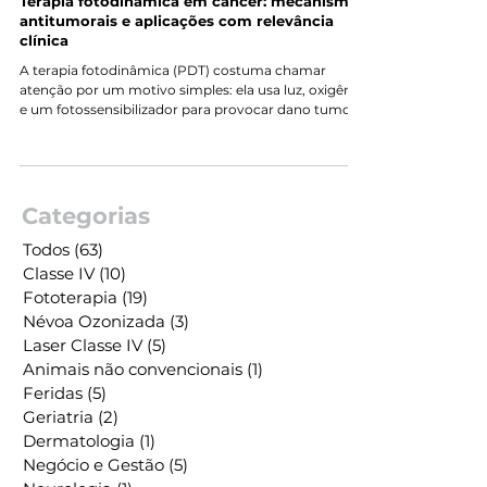
11 de mai.
3 min de leitura
Terapia fotodinâmica em câncer: mecanismos
antitumorais e aplicações com relevância
clínica
A terapia fotodinâmica (PDT) costuma chamar
atenção por um motivo simples: ela usa luz, oxigênio
e um fotossensibilizador para provocar dano tumoral
de forma direcionada. Mas o que faz essa abordagem
ganhar espaço na oncologia não é apenas o efeito
local. Seu valor está em combinar destruição
tumoral, preservação tecidual e bons resultados
cosméticos, especialmente em lesões superficiais e
Categorias
em estágios iniciais [1]. Como a PDT age no câncer A
base da terapia fotodinâmica é a g
Todos
(63)
63 posts
Classe IV
(10)
10 posts
Fototerapia
(19)
19 posts
Névoa Ozonizada
(3)
3 posts
Laser Classe IV
(5)
5 posts
Animais não convencionais
(1)
1 post
Feridas
(5)
5 posts
Geriatria
(2)
2 posts