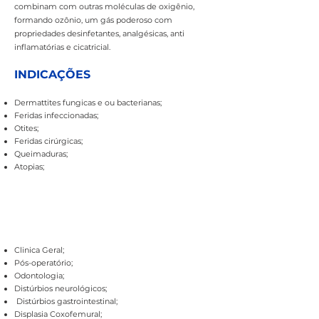
combinam com outras moléculas de oxigênio,
formando ozônio, um gás poderoso com
propriedades desinfetantes, analgésicas, anti
inflamatórias e cicatricial.
INDICAÇÕES
Dermattites fungicas e ou bacterianas;
Feridas infeccionadas;
Otites;
Feridas cirúrgicas;
Queimaduras;
Atopias;
Clinica Geral;
Pós-operatório;
Odontologia;
Distúrbios neurológicos;
Distúrbios gastrointestinal;
Displasia Coxofemural;