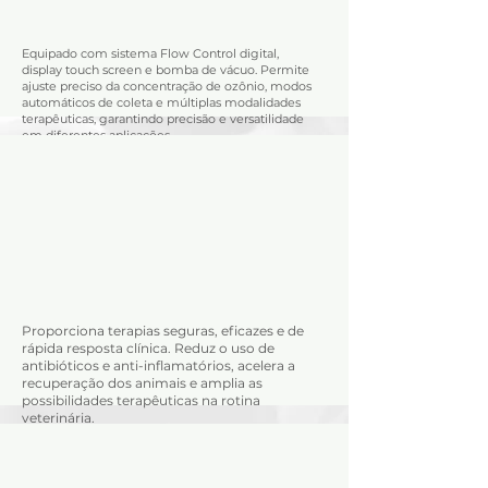
Técnicos:
Técnicos:
Equipado com sistema Flow Control digital,
display touch screen e bomba de vácuo. Permite
ajuste preciso da concentração de ozônio, modos
automáticos de coleta e múltiplas modalidades
terapêuticas, garantindo precisão e versatilidade
em diferentes aplicações.
Vantagens
Vantagens
Proporciona terapias seguras, eficazes e de
rápida resposta clínica. Reduz o uso de
antibióticos e anti-inflamatórios, acelera a
recuperação dos animais e amplia as
possibilidades terapêuticas na rotina
veterinária.