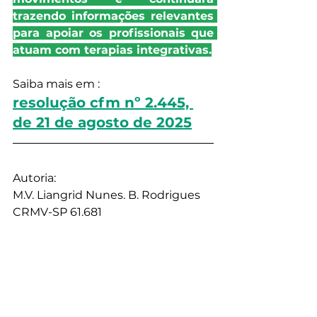
trazendo informações relevantes 
para apoiar os profissionais que 
atuam com terapias integrativas.
Saiba mais em : 
resolução cfm nº 2.445, 
de 21 de agosto de 2025
Autoria:
M.V. Liangrid Nunes. B. Rodrigues
CRMV-SP 61.681
Graduada Medicina Veterinária no Centro 
Universitário de Jaguariúna (Unifaj); Voluntária 
no Núcleo de Estudos e Pesquisas 
Interdisciplinares (NEPI) da Unifaj em 2020. 
Bolsista na Clínica de Pequenos Animais no 