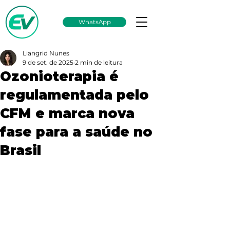
WhatsApp
Liangrid Nunes
9 de set. de 2025
2 min de leitura
Ozonioterapia é
regulamentada pelo
CFM e marca nova
fase para a saúde no
Brasil