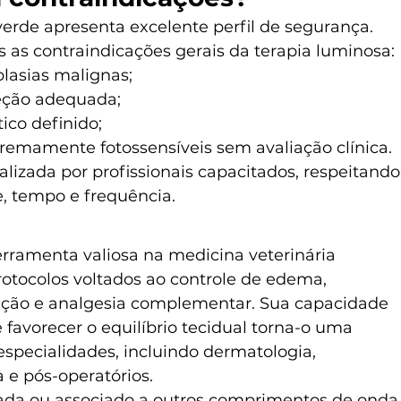
rde apresenta excelente perfil de segurança. 
as contraindicações gerais da terapia luminosa:
plasias malignas;
eção adequada;
co definido;
tremamente fotossensíveis sem avaliação clínica.
alizada por profissionais capacitados, respeitando
, tempo e frequência.
rramenta valiosa na medicina veterinária 
tocolos voltados ao controle de edema, 
ização e analgesia complementar. Sua capacidade 
favorecer o equilíbrio tecidual torna-o uma 
especialidades, incluindo dermatologia, 
a e pós-operatórios.
lada ou associado a outros comprimentos de onda,