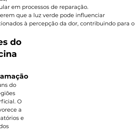
ular em processos de reparação.
erem que a luz verde pode influenciar 
ionados à percepção da dor, contribuindo para o 
es do 
cina 
flamação
ns do 
giões 
icial. O 
vorece a 
tórios e 
dos 