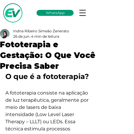
WhatsApp
Indna Ribeiro Simeão Zenerato
26 de jun.
4 min de leitura
Fototerapia e
Gestação: O Que Você
Precisa Saber
O que é a fototerapia?
A fototerapia consiste na aplicação 
de luz terapêutica, geralmente por 
meio de lasers de baixa 
intensidade (Low Level Laser 
Therapy – LLLT) ou LEDs. Essa 
técnica estimula processos 