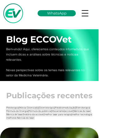
WhatsApp
Blog ECCOVet
Bem-vindo! Aqui, oferecemos conteúdos informativos que
incluem dicas e análises sobre técnicas e notícias
relevantes.
Novas perspectivas sobre os temas mais relevantes no
setor da Medicína Veterinária.
Publicações recentes
Fototerapia
Névoa Ozonizada
Ozonioterapia
Fotobiomodulação
Eletroterapia
Fórmula de Energia
Fórmula de potência
Mecanismo
eccovet
fabricas de laser
fábrica de laser
história da eccovet
melhor laser para terapia
melhor tecnologia
melhores fabricas de laser