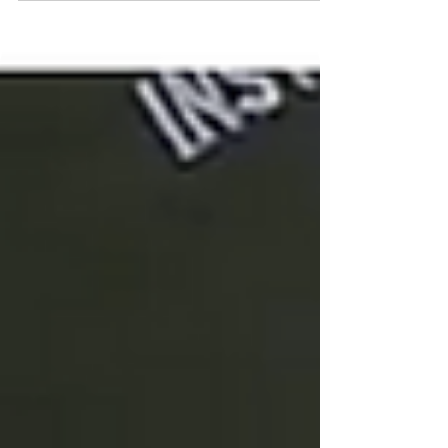
controlar a inflamação e proporcionar analgesia.
Entre os diferentes comprimentos de onda
utilizados, o LED verde vem despertando interesse
devido aos seus efeitos específicos sobre a
microcirculação, processos inflamatórios e
modulação celular. Mas afinal, quando utilizar o LED
verde na medicina veterinária? Neste artigo, vamos
expl